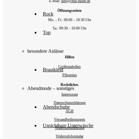
E-Mail:
info@chill-mode.de
Öffnungszeiten
Rock
Mo. – Fr.: 09:00 – 18:30 Uhr
Sa.: 09:30 – 16:00 Uhr
Top
besondere Anlässe
Hilfen
Größentabellen
Brautkleid
Pflegetips
Rechtliches
Abendmode – sonstiges
Impressum
Datenschutzerklärung
Abendschuhe
AGB
Versandbedingungen
Unsichtbare Unterwäsche
Widerrufsbelehrung
Widerrufsformular