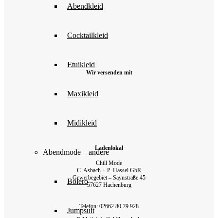
Abendkleid
Cocktailkleid
Etuikleid
Wir versenden mit
Maxikleid
Midikleid
Ladenlokal
Abendmode – andere
Chill Mode
C. Asbach + P. Hassel GbR
Gewerbegebiet – Saynstraße 45
Bolero
57627 Hachenburg
Telefon: 02662 80 79 928‬
Jumpsuit