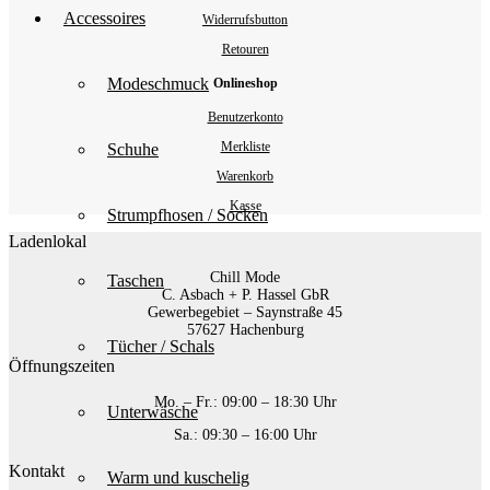
Accessoires
Widerrufsbutton
Retouren
Modeschmuck
Onlineshop
Benutzerkonto
Merkliste
Schuhe
Warenkorb
Kasse
Strumpfhosen / Socken
Ladenlokal
Chill Mode
Taschen
C. Asbach + P. Hassel GbR
Gewerbegebiet – Saynstraße 45
57627 Hachenburg
Tücher / Schals
Öffnungszeiten
Mo. – Fr.: 09:00 – 18:30 Uhr
Unterwäsche
Sa.: 09:30 – 16:00 Uhr
Kontakt
Warm und kuschelig