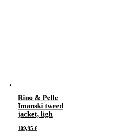
weist
mehrere
Varianten
auf.
Die
Optionen
können
auf
der
Produktseite
gewählt
werden
Rino & Pelle
Imanski tweed
jacket, ligh
109,95
€