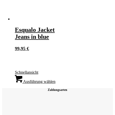
der
Produktseite
gewählt
werden
Esqualo Jacket
Jeans in blue
99,95
€
Schnellansicht
Dieses
Produkt
Ausführung wählen
weist
Zahlungsarten
mehrere
Varianten
auf.
Die
Optionen
können