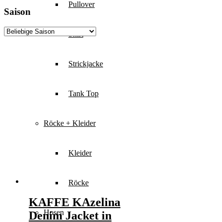
Pullover
Saison
Shirt
Strickjacke
Tank Top
Röcke + Kleider
Kleider
Röcke
KAFFE KAzelina
Hosen
Denim Jacket in