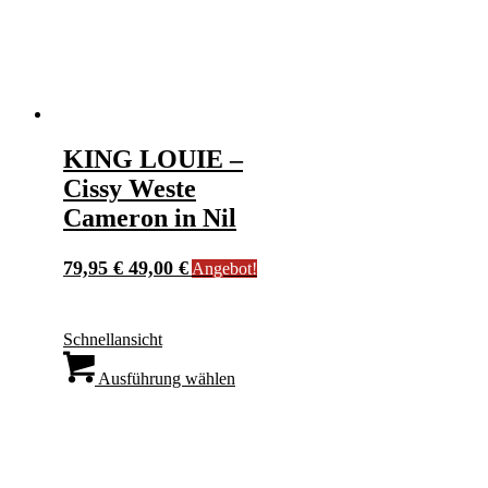
gewählt
werden
KING LOUIE –
Cissy Weste
Cameron in Nil
Ursprünglicher
Aktueller
79,95
€
49,00
€
Angebot!
Preis
Preis
war:
ist:
Schnellansicht
79,95 €
49,00 €.
Dieses
Produkt
Ausführung wählen
weist
mehrere
Varianten
auf.
Die