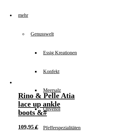
mehrere
Varianten
auf.
mehr
Die
Optionen
können
Genusswelt
auf
der
Produktseite
Essig Kreationen
gewählt
werden
Konfekt
Meersalz
Rino & Pelle Atia
lace up ankle
Olivenöl
boots &#
109,95
€
Pfefferspezialitäten