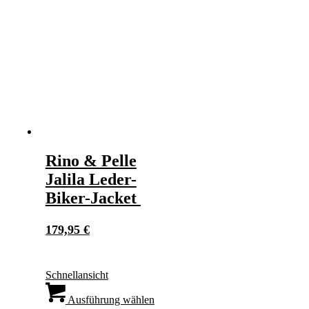
Optionen
können
auf
der
Produktseite
gewählt
werden
Rino & Pelle
Jalila Leder-
Biker-Jacket
179,95
€
Schnellansicht
Dieses
Produkt
Ausführung wählen