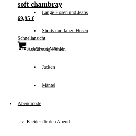
soft chambray
Lange Hosen und Jeans
69,95
€
Shorts und kurze Hosen
Schnellansicht
Dieses
Jacken und Mäntel
Produkt
Ausführung wählen
weist
mehrere
Varianten
Jacken
auf.
Die
Optionen
Mäntel
können
auf
der
Abendmode
Produktseite
gewählt
werden
Kleider für den Abend