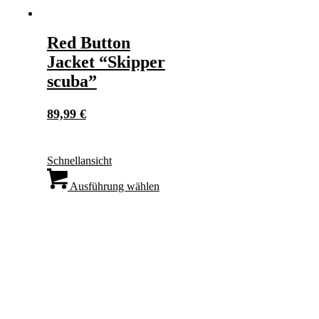
Red Button
Jacket “Skipper
scuba”
89,99
€
Schnellansicht
Dieses
Produkt
Ausführung wählen
weist
mehrere
Varianten
auf.
Die
Optionen
können
auf
der
Produktseite