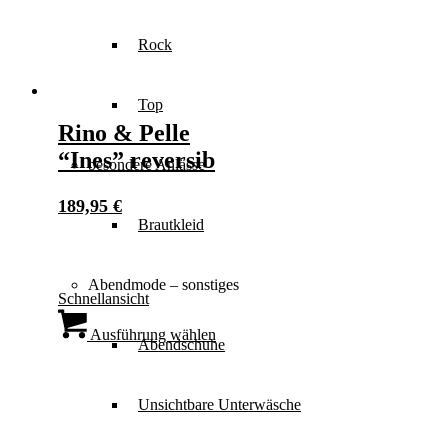
werden
Rock
Top
Rino & Pelle
“Ines” reversib
besondere Anlässe
189,95
€
Brautkleid
Abendmode – sonstiges
Schnellansicht
Dieses
Produkt
Ausführung wählen
Abendschuhe
weist
mehrere
Varianten
Unsichtbare Unterwäsche
auf.
Die
Optionen