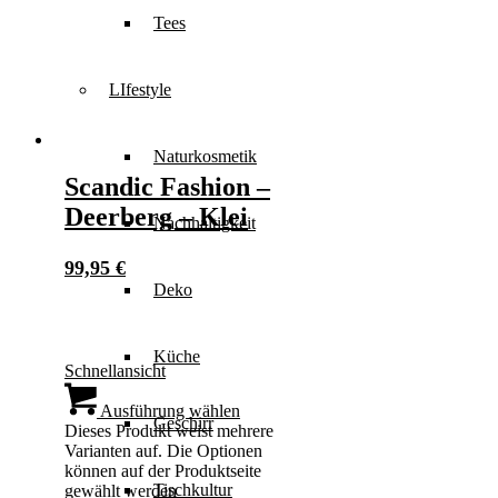
Tees
LIfestyle
Naturkosmetik
Scandic Fashion –
Deerberg – Klei
Nachhaltigkeit
99,95
€
Deko
Küche
Schnellansicht
Ausführung wählen
Geschirr
Dieses Produkt weist mehrere
Varianten auf. Die Optionen
können auf der Produktseite
Tischkultur
gewählt werden