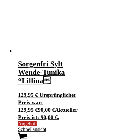
Sorgenfri Sylt
Wende-Tunika
“Lillina
129,95
€
Ursprünglicher
Preis war:
129,95 €
90,00
€
Aktueller
Preis ist: 90,00 €.
Angebot!
Schnellansicht