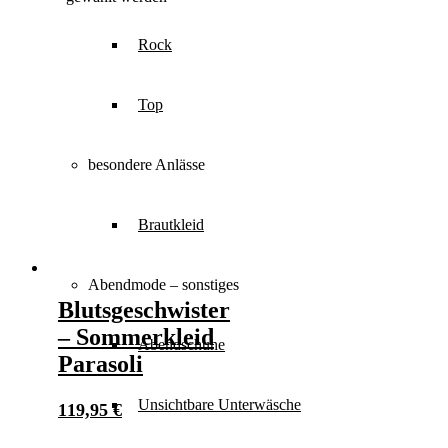
Rock
Top
besondere Anlässe
Brautkleid
Abendmode – sonstiges
Blutsgeschwister
– Sommerkleid
Abendschuhe
Parasoli
Unsichtbare Unterwäsche
119,95
€