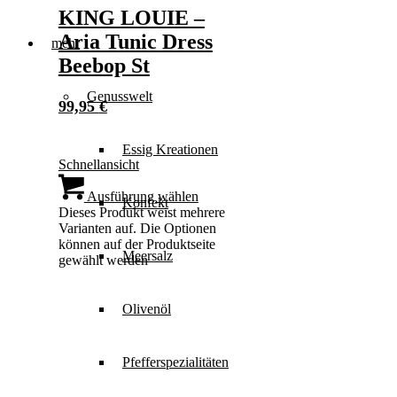
KING LOUIE –
Aria Tunic Dress
mehr
Beebop St
Genusswelt
99,95
€
Essig Kreationen
Schnellansicht
Ausführung wählen
Konfekt
Dieses Produkt weist mehrere
Varianten auf. Die Optionen
können auf der Produktseite
Meersalz
gewählt werden
Olivenöl
Pfefferspezialitäten