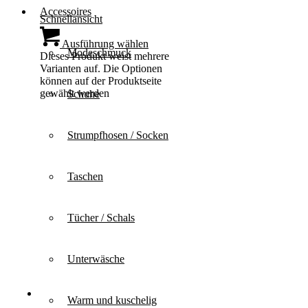
Accessoires
Schnellansicht
Ausführung wählen
Modeschmuck
Dieses Produkt weist mehrere
Varianten auf. Die Optionen
können auf der Produktseite
gewählt werden
Schuhe
Strumpfhosen / Socken
Taschen
Tücher / Schals
Unterwäsche
Warm und kuschelig