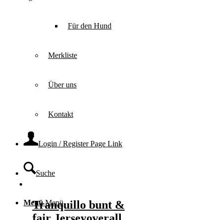
Für den Hund
Merkliste
Über uns
Kontakt
Login / Register Page Link
Suche
Tranquillo bunt &
Menü
Menü
fair Jerseyoverall