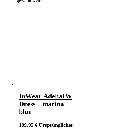
gewählt werden
InWear AdeliaIW
Dress – marina
blue
109,95
€
Ursprünglicher