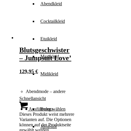
Abendkleid
Cocktailkleid
Etuikleid
Blutsgeschwister
Maxikleid
– Jumpsuit Love’
129,95
€
Midikleid
Abendmode – andere
Schnellansicht
Bolero
Ausführung wählen
Dieses Produkt weist mehrere
Varianten auf. Die Optionen
können auf der Produktseite
Jumpsuit
gewählt werden