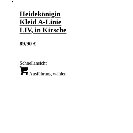
Heidekönigin
Kleid A-Linie
LIV, in Kirsche
89,90
€
Schnellansicht
Dieses
Produkt
Ausführung wählen
weist
mehrere
Varianten
auf.
Die
Optionen
können
auf
der
Produktseite
gewählt