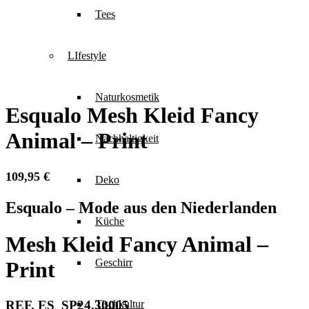
Tees
LIfestyle
Naturkosmetik
Esqualo Mesh Kleid Fancy
Animal – Print
Nachhaltigkeit
109,95
€
Deko
Esqualo – Mode aus den Niederlanden
Küche
Mesh Kleid Fancy Animal –
Geschirr
Print
REF. ES_SP24.30005
Tischkultur