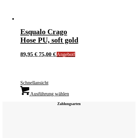
Produktseite
gewählt
werden
Esqualo Crago
Hose PU, soft gold
Ursprünglicher
Aktueller
89,95
€
75,00
€
Angebot!
Preis
Preis
war:
ist:
89,95 €
75,00 €.
Schnellansicht
Dieses
Produkt
Ausführung wählen
weist
Zahlungsarten
mehrere
Varianten
auf.
Die
Optionen
können
auf