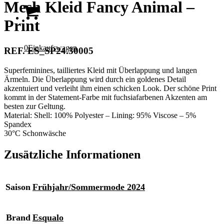
Mesh Kleid Fancy Animal –
Print
0
Einkaufswagen
REF. ES_SP24.30005
Superfeminines, tailliertes Kleid mit Überlappung und langen
Ärmeln. Die Überlappung wird durch ein goldenes Detail
akzentuiert und verleiht ihm einen schicken Look. Der schöne Print
kommt in der Statement-Farbe mit fuchsiafarbenen Akzenten am
besten zur Geltung.
Material: Shell: 100% Polyester – Lining: 95% Viscose – 5%
Spandex
30°C Schonwäsche
Zusätzliche Informationen
Saison
Frühjahr/Sommermode 2024
Brand
Esqualo