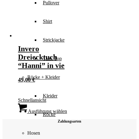
Pullover
Shirt
Strickjacke
Invero
Dreiecktuch
Tank Top
“Hanni” in vie
Röcke + Kleider
49,00
€
Kleider
Schnellansicht
Dieses
Produkt
Ausführung wählen
Röcke
weist
Zahlungsarten
mehrere
Varianten
Hosen
auf.
Die