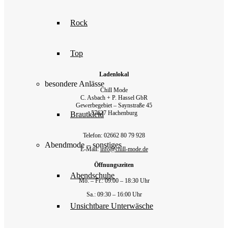
Rock
Top
Ladenlokal
besondere Anlässe
Chill Mode
C. Asbach + P. Hassel GbR
Gewerbegebiet – Saynstraße 45
57627 Hachenburg
Brautkleid
Telefon: 02662 80 79 928‬
Abendmode – sonstiges
E-Mail:
info@chill-mode.de
Öffnungszeiten
Abendschuhe
Mo. – Fr.: 09:00 – 18:30 Uhr
Sa.: 09:30 – 16:00 Uhr
Unsichtbare Unterwäsche