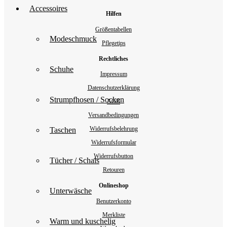
Accessoires
Hilfen
Größentabellen
Modeschmuck
Pflegetips
Rechtliches
Schuhe
Impressum
Datenschutzerklärung
Strumpfhosen / Socken
AGB
Versandbedingungen
Widerrufsbelehrung
Taschen
Widerrufsformular
Widerrufsbutton
Tücher / Schals
Retouren
Onlineshop
Unterwäsche
Benutzerkonto
Merkliste
Warm und kuschelig