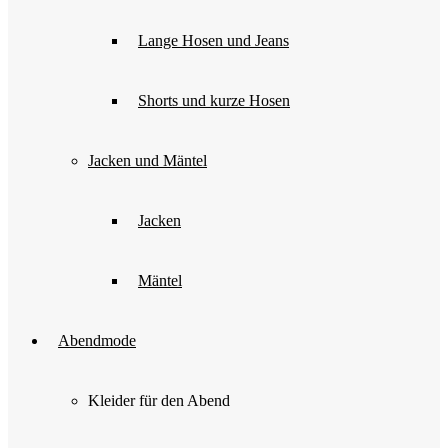
Optionen
können
Lange Hosen und Jeans
auf
der
Produktseite
Shorts und kurze Hosen
gewählt
werden
Jacken und Mäntel
Jacken
Mäntel
Abendmode
Kleider für den Abend