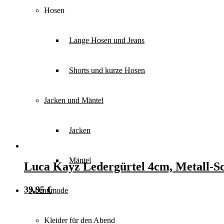
Hosen
Lange Hosen und Jeans
Shorts und kurze Hosen
Jacken und Mäntel
Jacken
Mäntel
Luca Kayz Ledergürtel 4cm, Metall-Sc
39,95
€
Abendmode
Kleider für den Abend