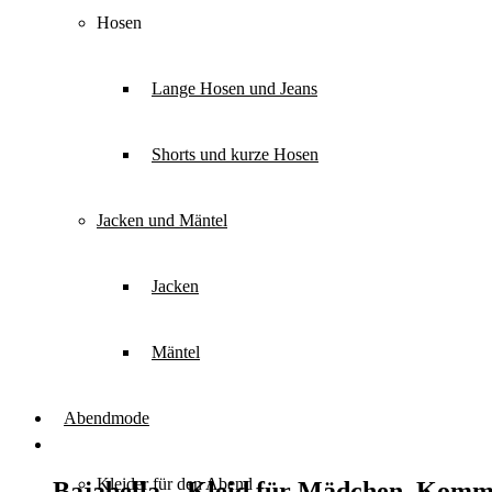
Hosen
Lange Hosen und Jeans
Shorts und kurze Hosen
Jacken und Mäntel
Jacken
Mäntel
Abendmode
Kleider für den Abend
Bajabella – Kleid für Mädchen, Kom