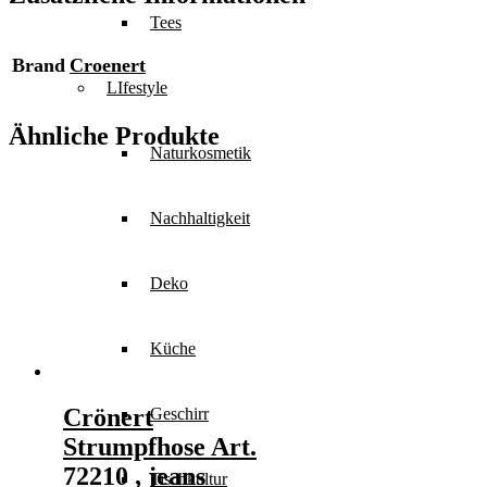
Tees
Brand
Croenert
LIfestyle
Ähnliche Produkte
Naturkosmetik
Nachhaltigkeit
Deko
Küche
Crönert
Geschirr
Strumpfhose Art.
72210 , jeans
Tischkultur