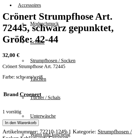
Accessoires
Crönert Strumpfhose Art.
Modeschmuck
72445, schwarz gepunktet,
Größe: 42-44
Schuhe
32,00
€
Strumpfhosen / Socken
Crönert Strumpfhose Art. 72445
Farbe: schwarz/weiß
Taschen
Brand
Croenert
Tücher / Schals
1 vorrätig
Unterwäsche
Crönert
In den Warenkorb
Strumpfhose
Artikelnummer:
72210-1249-1
Kategorie:
Strumpfhosen /
Art.
Warm und kuschelig