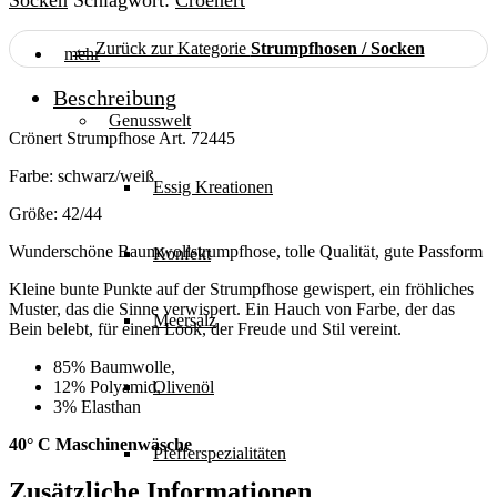
Socken
Schlagwort:
Croenert
72445,
schwarz
gepunktet,
← Zurück zur Kategorie
Strumpfhosen / Socken
mehr
Größe:
42-
Beschreibung
44
Genusswelt
Menge
Crönert Strumpfhose Art. 72445
Farbe: schwarz/weiß
Essig Kreationen
Größe: 42/44
Wunderschöne Baumwollstrumpfhose, tolle Qualität, gute Passform
Konfekt
Kleine bunte Punkte auf der Strumpfhose gewispert, ein fröhliches
Muster, das die Sinne verwispert. Ein Hauch von Farbe, der das
Meersalz
Bein belebt, für einen Look, der Freude und Stil vereint.
85% Baumwolle,
Olivenöl
12% Polyamid,
3% Elasthan
40° C Maschinenwäsche
Pfefferspezialitäten
Zusätzliche Informationen