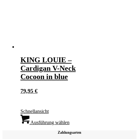
auf
der
Produktseite
gewählt
werden
KING LOUIE –
Cardigan V-Neck
Cocoon in blue
79,95
€
Schnellansicht
Dieses
Produkt
Ausführung wählen
weist
Zahlungsarten
mehrere
Varianten