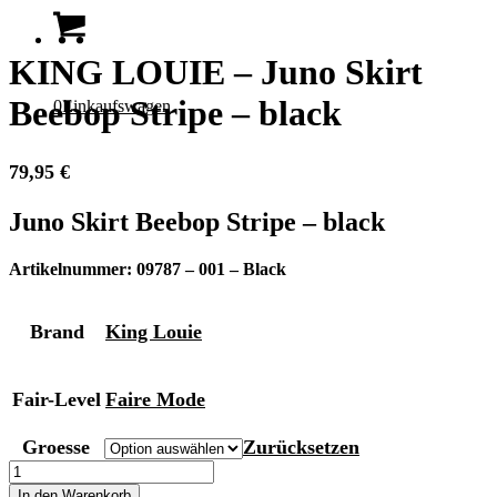
KING LOUIE – Juno Skirt
Beebop Stripe – black
0
Einkaufswagen
79,95
€
Juno Skirt Beebop Stripe – black
Artikelnummer: 09787 – 001 – Black
Brand
King Louie
Fair-Level
Faire Mode
Groesse
Zurücksetzen
KING
LOUIE
In den Warenkorb