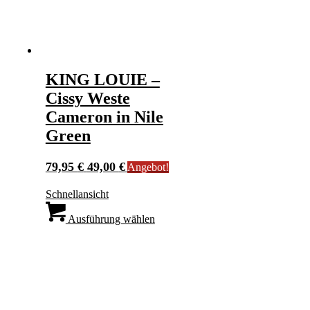
KING LOUIE –
Cissy Weste
Cameron in Nile
Green
Ursprünglicher
Aktueller
79,95
€
49,00
€
Angebot!
Preis
Preis
Schnellansicht
war:
ist:
Dieses
79,95 €
49,00 €.
Produkt
Ausführung wählen
weist
mehrere
Varianten
auf.
Die
Optionen
können