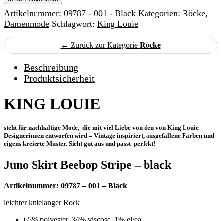
-
Artikelnummer:
09787 - 001 - Black
Kategorien:
Röcke
,
Juno
Skirt
Damenmode
Schlagwort:
King Louie
Beebop
Stripe
← Zurück zur Kategorie
Röcke
-
black
Beschreibung
Menge
Produktsicherheit
KING LOUIE
steht für nachhaltige Mode, die mit viel Liebe von den von King Louie
Designerinnen entworfen wird – Vintage inspiriert, ausgefallene Farben und
eigens kreierte Muster. Sieht gut aus und passt perfekt!
Juno Skirt Beebop Stripe – black
Artikelnummer: 09787 – 001 – Black
leichter knielanger Rock
65% polyester, 34% viscose, 1% el/ea