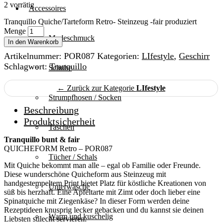
2 vorrätig
Accessoires
Tranquillo Quiche/Tarteform Retro- Steinzeug -fair produziert
Menge
Modeschmuck
In den Warenkorb
Artikelnummer:
POR087
Kategorien:
LIfestyle
,
Geschirr
Schlagwort:
Tranquillo
Schuhe
← Zurück zur Kategorie
LIfestyle
Strumpfhosen / Socken
Beschreibung
Produktsicherheit
Taschen
Tranquillo bunt & fair
QUICHEFORM Retro
– POR087
Tücher / Schals
Mit Quiche bekommt man alle – egal ob Familie oder Freunde.
Diese wunderschöne Quicheform aus Steinzeug mit
handgestempeltem Print bietet Platz für köstliche Kreationen von
Unterwäsche
süß bis herzhaft. Eine Apfeltarte mit Zimt oder doch lieber eine
Spinatquiche mit Ziegenkäse? In dieser Form werden deine
Rezeptideen knusprig lecker gebacken und du kannst sie deinen
Warm und kuschelig
Liebsten stilecht servieren.