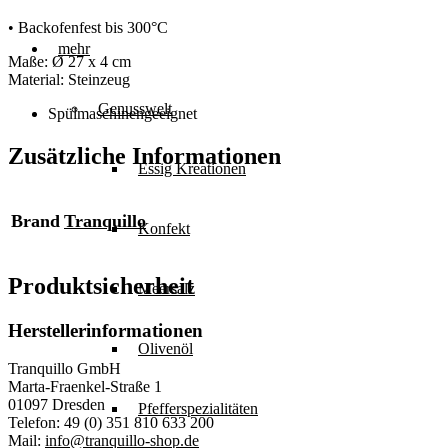
• Backofenfest bis 300°C
mehr
Maße: Ø 27 x 4 cm
Material: Steinzeug
Genusswelt
Spülmaschinengeeignet
Zusätzliche Informationen
Essig Kreationen
Brand
Tranquillo
Konfekt
Produktsicherheit
Meersalz
Herstellerinformationen
Olivenöl
Tranquillo GmbH
Marta-Fraenkel-Straße 1
01097 Dresden
Pfefferspezialitäten
Telefon: 49 (0) 351 810 633 200
Mail:
info@tranquillo-shop.de