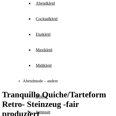
Abendkleid
Cocktailkleid
Etuikleid
Maxikleid
Midikleid
Abendmode – andere
Tranquillo Quiche/Tarteform
Bolero
Retro- Steinzeug -fair
produziert
Jumpsuit