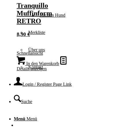
Tranquillo
Muffinform
Für den Hund
RETRO
Merkliste
8,90
€
Über uns
Schnellansicht
In den Warenkorb
Kontakt
Details anzeigen
Login / Register Page Link
Suche
Menü
Menü