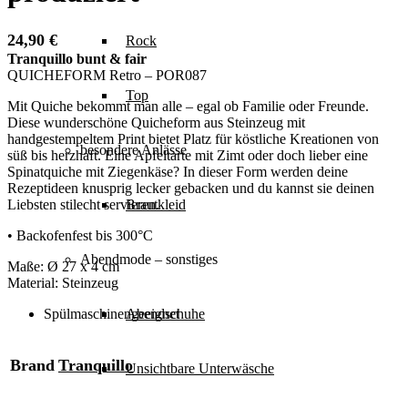
24,90
€
Rock
Tranquillo bunt & fair
QUICHEFORM Retro
– POR087
Top
Mit Quiche bekommt man alle – egal ob Familie oder Freunde.
Diese wunderschöne Quicheform aus Steinzeug mit
handgestempeltem Print bietet Platz für köstliche Kreationen von
besondere Anlässe
süß bis herzhaft. Eine Apfeltarte mit Zimt oder doch lieber eine
Spinatquiche mit Ziegenkäse? In dieser Form werden deine
Rezeptideen knusprig lecker gebacken und du kannst sie deinen
Liebsten stilecht servieren.
Brautkleid
• Backofenfest bis 300°C
Abendmode – sonstiges
Maße: Ø 27 x 4 cm
Material: Steinzeug
Spülmaschinengeeignet
Abendschuhe
Brand
Tranquillo
Unsichtbare Unterwäsche