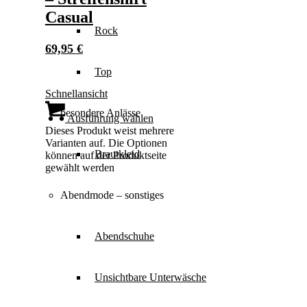
Casual
Rock
69,95
€
Top
Schnellansicht
besondere Anlässe
Ausführung wählen
Dieses Produkt weist mehrere
Varianten auf. Die Optionen
Brautkleid
können auf der Produktseite
gewählt werden
Abendmode – sonstiges
Abendschuhe
Unsichtbare Unterwäsche