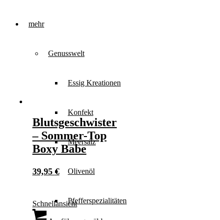
mehr
Genusswelt
Essig Kreationen
Konfekt
Blutsgeschwister
– Sommer-Top
Meersalz
Boxy Babe
39,95
€
Olivenöl
Pfefferspezialitäten
Schnellansicht