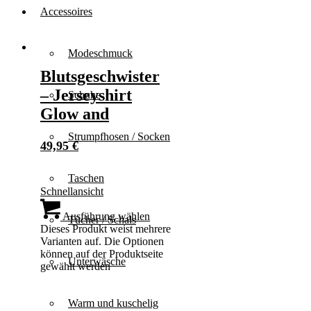
Accessoires
Modeschmuck
Blutsgeschwister
– Jerseyshirt
Schuhe
Glow and
Strumpfhosen / Socken
49,95
€
Taschen
Schnellansicht
Ausführung wählen
Tücher / Schals
Dieses Produkt weist mehrere
Varianten auf. Die Optionen
können auf der Produktseite
Unterwäsche
gewählt werden
Warm und kuschelig