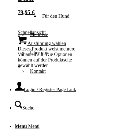
79,95
€
Für den Hund
Schnellansicht
Merkliste
Ausführung wählen
Dieses Produkt weist mehrere
Über uns
Varianten auf. Die Optionen
können auf der Produktseite
gewählt werden
Kontakt
Login / Register Page Link
Suche
Menü
Menü