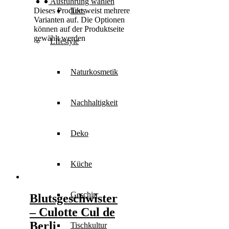
Ausführung wählen
Tees
Dieses Produkt weist mehrere
Varianten auf. Die Optionen
können auf der Produktseite
gewählt werden
LIfestyle
Naturkosmetik
Nachhaltigkeit
Deko
Küche
Geschirr
Blutsgeschwister
– Culotte Cul de
Berli
Tischkultur