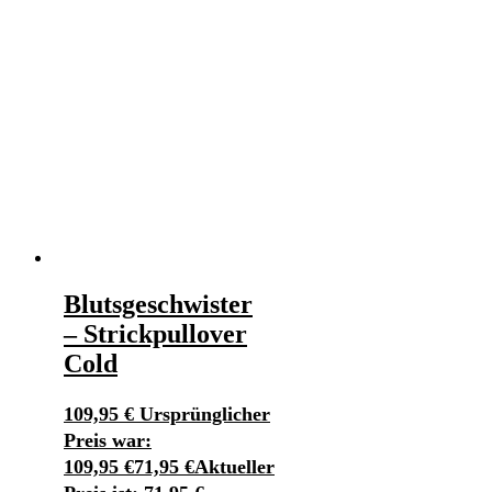
Blutsgeschwister
– Strickpullover
Cold
109,95
€
Ursprünglicher
Preis war:
109,95 €
71,95
€
Aktueller