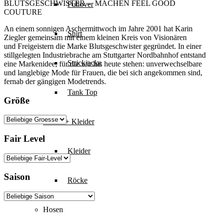
BLUTSGESCHWISTER –
MACHEN FEEL GOOD
Pullover
COUTURE
An einem sonnigen Aschermittwoch im Jahre 2001 hat Karin
Shirt
Ziegler gemeinsam mit einem kleinen Kreis von Visionären
und Freigeistern die Marke Blutsgeschwister gegründet. In einer
stillgelegten Industriebrache am Stuttgarter Nordbahnhof entstand
Strickjacke
eine Markenidee, für die wir bis heute stehen: unverwechselbare
und langlebige Mode für Frauen, die bei sich angekommen sind,
fernab der gängigen Modetrends.
Tank Top
Größe
Röcke + Kleider
Fair Level
Kleider
Saison
Röcke
Hosen